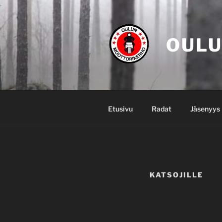
Siirry
sisältöön
OULU
Etusivu
Radat
Jäsenyys
KATSOJILLE