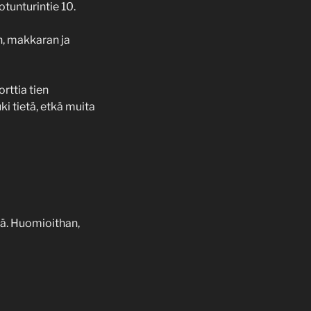
tunturintie 10.
n, makkaran ja
rttia tien
ki tietä, etkä muita
llä. Huomioithan,