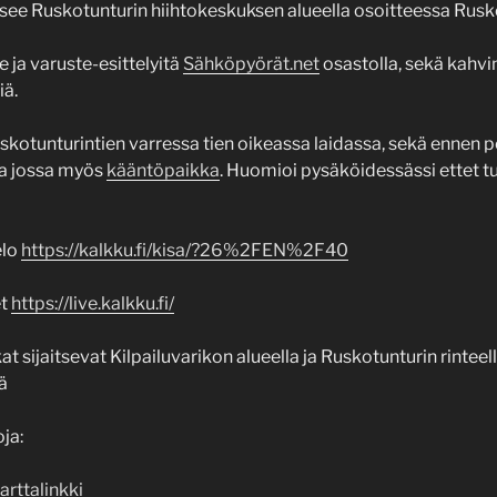
itsee Ruskotunturin hiihtokeskuksen alueella osoitteessa Rusko
te ja varuste-esittelyitä
Sähköpyörät.net
osastolla, sekä kahvi
iä.
kotunturintien varressa tien oikeassa laidassa, sekä ennen po
a jossa myös
kääntöpaikka
. Huomioi pysäköidessässi ettet tu
elo
https://kalkku.fi/kisa/?26%2FEN%2F40
et
https://live.kalkku.fi/
t sijaitsevat Kilpailuvarikon alueella ja Ruskotunturin rintee
lä
ja:
arttalinkki