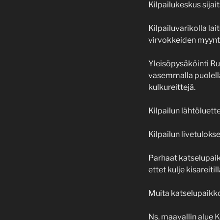
Kilpailukeskus sija
Kilpailuvarikolla lai
virvokkeiden myynt
Yleisöpysäköinti Rus
vasemmalla puolell
kulkureittejä.
Kilpailun lähtöluett
Kilpailun livetuloks
Parhaat katselupaika
ettet kulje kisareitil
Muita katselupaikko
Ns. maavallin alue
K